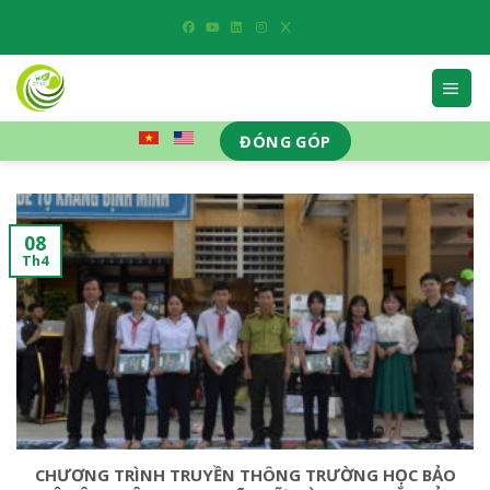
Skip
to
content
ĐÓNG GÓP
08
Th4
CHƯƠNG TRÌNH TRUYỀN THÔNG TRƯỜNG HỌC BẢO