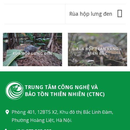
Rùa hộp lưng đen
RÙA HỘP TRÁN VÀNG
RÙA HỘP LƯNG ĐEN
MIỀN BẮC
TRUNG TÂM CÔNG NGHỆ VÀ
BẢO TỒN THIÊN NHIÊN (CTNC)
Phòng 401, 12BT5 X2, Khu đô thị Bắc Linh Đàm,
Phường Hoàng Liệt, Hà Nội.