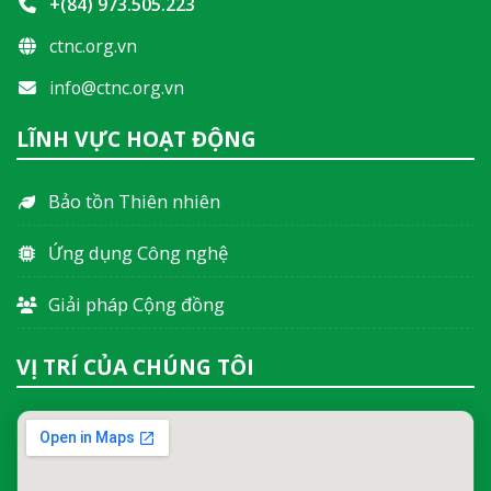
+(84) 973.505.223
ctnc.org.vn
info@ctnc.org.vn
LĨNH VỰC HOẠT ĐỘNG
Bảo tồn Thiên nhiên
Ứng dụng Công nghệ
Giải pháp Cộng đồng
VỊ TRÍ CỦA CHÚNG TÔI