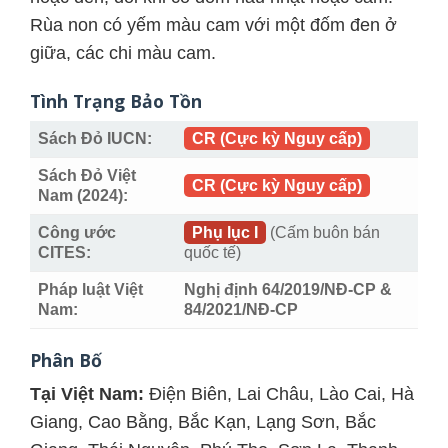
Rùa non có yếm màu cam với một đốm đen ở
giữa, các chi màu cam.
Tình Trạng Bảo Tồn
Sách Đỏ IUCN:
CR (Cực kỳ Nguy cấp)
Sách Đỏ Việt
CR (Cực kỳ Nguy cấp)
Nam (2024):
Công ước
Phụ lục I
(Cấm buôn bán
CITES:
quốc tế)
Pháp luật Việt
Nghị định 64/2019/NĐ-CP &
Nam:
84/2021/NĐ-CP
Phân Bố
Tại Việt Nam:
Điện Biên, Lai Châu, Lào Cai, Hà
Giang, Cao Bằng, Bắc Kạn, Lạng Sơn, Bắc