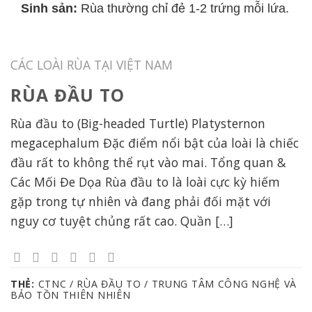
Sinh sản:
Rùa thường chỉ đẻ 1-2 trứng mỗi lứa.
CÁC LOÀI RÙA TẠI VIỆT NAM
RÙA ĐẦU TO
Rùa đầu to (Big-headed Turtle) Platysternon
megacephalum Đặc điểm nổi bật của loài là chiếc
đầu rất to không thể rụt vào mai. Tổng quan &
Các Mối Đe Dọa Rùa đầu to là loài cực kỳ hiếm
gặp trong tự nhiên và đang phải đối mặt với
nguy cơ tuyệt chủng rất cao. Quần […]
THẺ:
CTNC / RÙA ĐẦU TO / TRUNG TÂM CÔNG NGHỆ VÀ
BẢO TỒN THIÊN NHIÊN