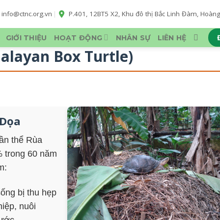
info@ctnc.org.vn
|
P.401, 12BT5 X2, Khu đô thị Bắc Linh Đàm, Hoàng L
GIỚI THIỆU
HOẠT ĐỘNG
NHÂN SỰ
LIÊN HỆ
alayan Box Turtle)
 Dọa
uần thể Rùa
% trong 60 năm
m:
ống bị thu hẹp
iệp, nuôi
ước.