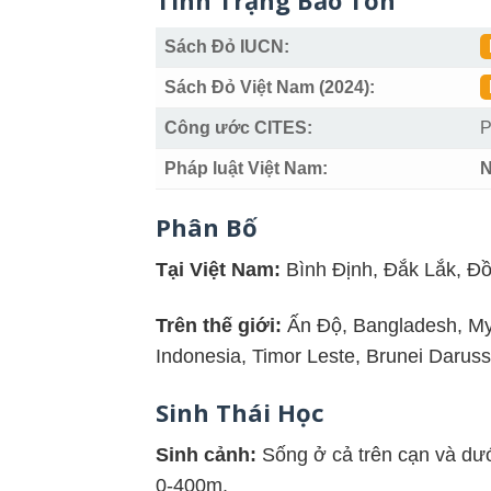
Tình Trạng Bảo Tồn
Sách Đỏ IUCN:
Sách Đỏ Việt Nam (2024):
Công ước CITES:
P
Pháp luật Việt Nam:
N
Phân Bố
Tại Việt Nam:
Bình Định, Đắk Lắk, Đồ
Trên thế giới:
Ấn Độ, Bangladesh, My
Indonesia, Timor Leste, Brunei Daruss
Sinh Thái Học
Sinh cảnh:
Sống ở cả trên cạn và dướ
0-400m.