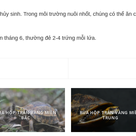
thủy sinh. Trong môi trường nuôi nhốt, chúng có thể ăn 
n tháng 6, thường đẻ 2-4 trứng mỗi lứa.
ÙA HỘP TRÁN VÀNG MIỀN
RÙA HỘP TRÁN VÀNG MI
BẮC
TRUNG