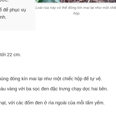
Loài rùa này có thể đóng kín mai lại như một chi
để để phục vụ
hộp.
nh.
tới 22 cm.
húng đóng kín mai lại như một chiếc hộp để tự vệ.
àu vàng với ba sọc đen đặc trưng chạy dọc hai bên.
t, với các đốm đen ở rìa ngoài của mỗi tấm yếm.