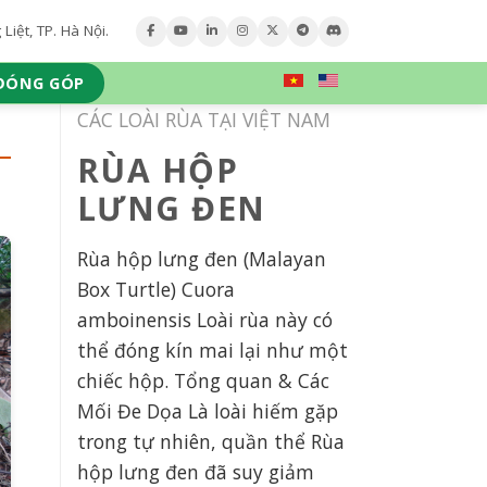
iệt, TP. Hà Nội.
ĐÓNG GÓP
CÁC LOÀI RÙA TẠI VIỆT NAM
RÙA HỘP
LƯNG ĐEN
Rùa hộp lưng đen (Malayan
Box Turtle) Cuora
amboinensis Loài rùa này có
thể đóng kín mai lại như một
chiếc hộp. Tổng quan & Các
Mối Đe Dọa Là loài hiếm gặp
trong tự nhiên, quần thể Rùa
hộp lưng đen đã suy giảm