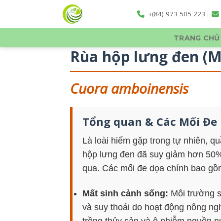
Skip
+(84) 973 505 223
|
to
content
TRANG CHỦ
Rùa hộp lưng đen (M
Cuora amboinensis
Tổng quan & Các Mối Đe
Là loài hiếm gặp trong tự nhiên, q
hộp lưng đen đã suy giảm hơn 50
qua. Các mối đe dọa chính bao gồ
Mất sinh cảnh sống:
Môi trường s
và suy thoái do hoạt động nông ngh
trồng thủy sản và ô nhiễm nguồn n