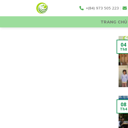
Skip
+(84) 973 505 223
|
to
content
TRANG CHỦ
04
Th8
08
Th4