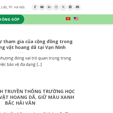
iệt, TP. Hà Nội.
ĐÓNG GÓP
ự tham gia của cộng đồng trong
ng vật hoang dã tại Vạn Ninh
hương đóng vai trò quan trọng trong
việc bảo vệ đa dạng [...]
H TRUYỀN THÔNG TRƯỜNG HỌC
 VẬT HOANG DÃ, GIỮ MÀU XANH
BẮC HẢI VÂN