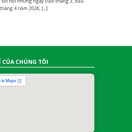
 sôi nổi những ngày cuối tháng 3, đầu
tháng 4 năm 2026, [...]
RÍ CỦA CHÚNG TÔI