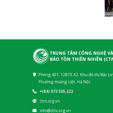
TRUNG TÂM CÔNG NGHỆ V
BẢO TỒN THIÊN NHIÊN (CT
Phòng 401, 12BT5 X2, Khu đô thị Bắc Li
Phường Hoàng Liệt, Hà Nội.
+(84) 973.505.223
ctnc.org.vn
info@ctnc.org.vn