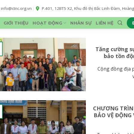
info@ctnc.org.vn
|
P.401, 12BT5 X2, Khu đô thị Bắc Linh Đàm, Hoàng L
GIỚI THIỆU
HOẠT ĐỘNG
NHÂN SỰ
LIÊN HỆ
Tăng cường s
bảo tồn độ
Cộng đồng địa p
CHƯƠNG TRÌN
BẢO VỆ ĐỘNG