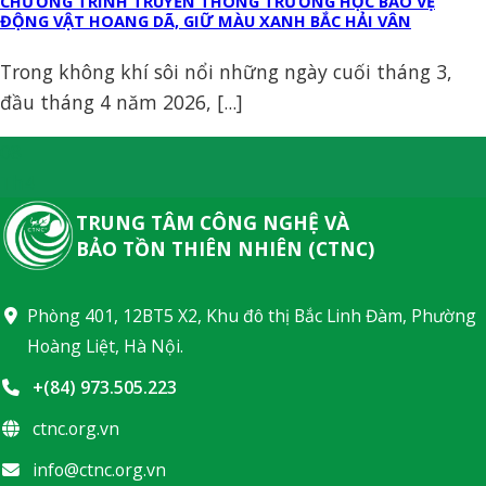
CHƯƠNG TRÌNH TRUYỀN THÔNG TRƯỜNG HỌC BẢO VỆ
ĐỘNG VẬT HOANG DÃ, GIỮ MÀU XANH BẮC HẢI VÂN
Trong không khí sôi nổi những ngày cuối tháng 3,
đầu tháng 4 năm 2026, [...]
08
Th4
TRUNG TÂM CÔNG NGHỆ VÀ
BẢO TỒN THIÊN NHIÊN (CTNC)
Phòng 401, 12BT5 X2, Khu đô thị Bắc Linh Đàm, Phường
Hoàng Liệt, Hà Nội.
+(84) 973.505.223
ctnc.org.vn
info@ctnc.org.vn