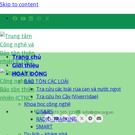
Skip to content
Trang chủ
Giới thiệu
HOẠT ĐỘNG
BẢO TỒN CÁC LOÀI
Tra cứu các loài rùa cạn và nước ngọt
Tra cứu họ Cầy (Viverridae)
Khoa học công nghệ
GIS&RS
+(84) 973 505 223
info@ctnc.org.vn
RADIO-TRACKING
SMART
Du lịch – khám phá