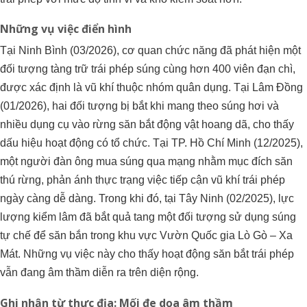
Những vụ việc điển hình
Tại Ninh Bình (03/2026), cơ quan chức năng đã phát hiện một
đối tượng tàng trữ trái phép súng cùng hơn 400 viên đạn chì,
được xác định là vũ khí thuộc nhóm quân dụng. Tại Lâm Đồng
(01/2026), hai đối tượng bị bắt khi mang theo súng hơi và
nhiều dụng cụ vào rừng săn bắt động vật hoang dã, cho thấy
dấu hiệu hoạt động có tổ chức. Tại TP. Hồ Chí Minh (12/2025),
một người đàn ông mua súng qua mạng nhằm mục đích săn
thú rừng, phản ánh thực trạng việc tiếp cận vũ khí trái phép
ngày càng dễ dàng. Trong khi đó, tại Tây Ninh (02/2025), lực
lượng kiểm lâm đã bắt quả tang một đối tượng sử dụng súng
tự chế để săn bắn trong khu vực Vườn Quốc gia Lò Gò – Xa
Mát. Những vụ việc này cho thấy hoạt động săn bắt trái phép
vẫn đang âm thầm diễn ra trên diện rộng.
Ghi nhận từ thực địa: Mối đe dọa âm thầm