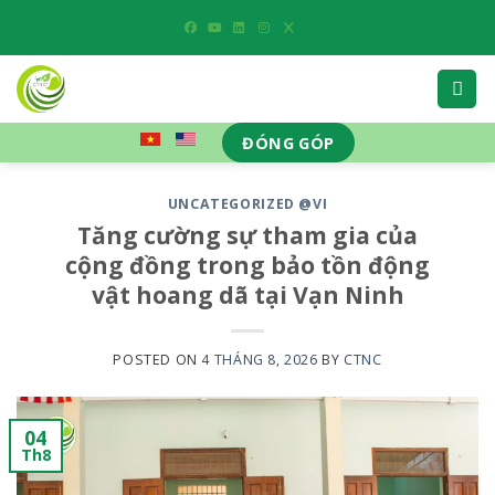
Skip
to
content
ĐÓNG GÓP
UNCATEGORIZED @VI
Tăng cường sự tham gia của
cộng đồng trong bảo tồn động
vật hoang dã tại Vạn Ninh
POSTED ON
4 THÁNG 8, 2026
BY
CTNC
04
Th8