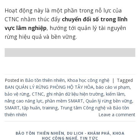
Hoạt động này là một phần trong nỗ lực của
CTNC nhằm thúc đẩy
chuyển đổi số trong lĩnh
vực lâm nghiệp
, hướng tới quản lý tài nguyên
rừng hiệu quả và bền vững.
Posted in
Bảo tồn thiên nhiên
,
Khoa học công nghệ
|
Tagged
BAN QUẢN LÝ RỪNG PHÒNG HỘ TÂY HÒA
,
báo cáo vi phạm
,
bảo vệ rừng
,
CTNC
,
ghi nhận dữ liệu hiện trường
,
kiểm lâm
,
nâng cao năng lực
,
phần mềm SMART
,
Quản lý rừng bền vững
,
SMART
,
tập huấn
,
training
,
Trung tâm Công nghệ và Bảo tồn
thiên nhiên
Leave a comment
BẢO TỒN THIÊN NHIÊN
,
DU LỊCH - KHÁM PHÁ
,
KHOA
HỌC CÔNG NGHỆ
,
TIN TỨC