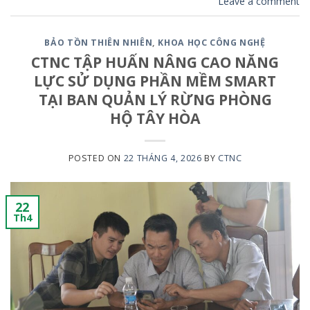
Leave a comment
BẢO TỒN THIÊN NHIÊN
,
KHOA HỌC CÔNG NGHỆ
CTNC TẬP HUẤN NÂNG CAO NĂNG
LỰC SỬ DỤNG PHẦN MỀM SMART
TẠI BAN QUẢN LÝ RỪNG PHÒNG
HỘ TÂY HÒA
POSTED ON
22 THÁNG 4, 2026
BY
CTNC
22
Th4