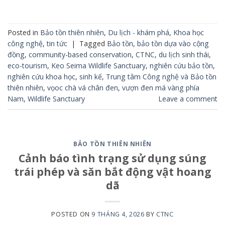
Posted in
Bảo tồn thiên nhiên
,
Du lịch - khám phá
,
Khoa học
công nghệ
,
tin tức
|
Tagged
Bảo tồn
,
bảo tồn dựa vào cộng
đồng
,
community-based conservation
,
CTNC
,
du lịch sinh thái
,
eco-tourism
,
Keo Seima Wildlife Sanctuary
,
nghiên cứu bảo tồn
,
nghiên cứu khoa học
,
sinh kế
,
Trung tâm Công nghệ và Bảo tồn
thiên nhiên
,
vọoc chà vá chân đen
,
vượn đen má vàng phía
Nam
,
Wildlife Sanctuary
Leave a comment
BẢO TỒN THIÊN NHIÊN
Cảnh báo tình trạng sử dụng súng
trái phép và săn bắt động vật hoang
dã
POSTED ON
9 THÁNG 4, 2026
BY
CTNC