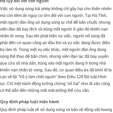
Hệ lụy đối với con người
Việc sử dụng súng trái phép không chỉ gây hại cho thiên nhiên
mà còn tiềm ẩn nguy cơ lớn đối với con người. Tại Hà Tĩnh,
một người đàn ông sử dụng súng tự chế để bắn chuột, nhưng
viên đạn đã bay lệch và trúng một người ở gần đó khiến nạn
nhân tử vong. Sau khi phát hiện sự việc, người nổ súng đã
phải đến cơ quan công an đầu thú và vụ việc đang được điều
tra làm rõ. Trong một vụ việc khác, một người đàn ông dùng
súng thể thao để bắn chim, nhưng viên đạn lạc đã bay xuyên
qua cửa sổ nhà dân, trúng vào một người đang ở trong nhà
khiến nạn nhân tử vong. Sau đó, cơ quan điều tra đã khởi tố bị
can về tội “Vô ý làm chết người” theo Điều 128 Bộ luật Hình
sự. Chỉ một hành động tưởng chừng “vô hại” như đi săn cũng
có thể dẫn đến những mất mát không thể cứu vãn.
Quy định pháp luật hiện hành
Quy định pháp luật về sử dụng súng và bảo vệ động vật hoang