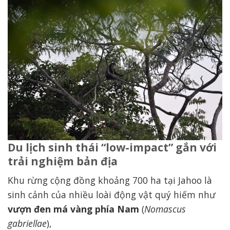
Du lịch sinh thái “low-impact” gắn với
Vọoc chà vá chân đen tại Keo Seima Wildlife Sanctuary
trải nghiệm bản địa
Khu rừng cộng đồng khoảng 700 ha tại Jahoo là
sinh cảnh của nhiều loài động vật quý hiếm như
vượn đen má vàng phía Nam
(
Nomascus
gabriellae
),