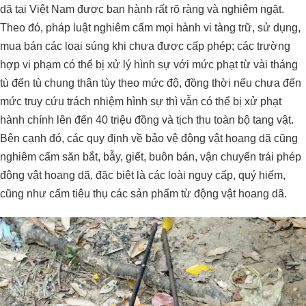
dã tại Việt Nam được ban hành rất rõ ràng và nghiêm ngặt.
Theo đó, pháp luật nghiêm cấm mọi hành vi tàng trữ, sử dụng,
mua bán các loại súng khi chưa được cấp phép; các trường
hợp vi phạm có thể bị xử lý hình sự với mức phạt từ vài tháng
tù đến tù chung thân tùy theo mức độ, đồng thời nếu chưa đến
mức truy cứu trách nhiệm hình sự thì vẫn có thể bị xử phạt
hành chính lên đến 40 triệu đồng và tịch thu toàn bộ tang vật.
Bên cạnh đó, các quy định về bảo vệ động vật hoang dã cũng
nghiêm cấm săn bắt, bẫy, giết, buôn bán, vận chuyển trái phép
động vật hoang dã, đặc biệt là các loài nguy cấp, quý hiếm,
cũng như cấm tiêu thụ các sản phẩm từ động vật hoang dã.